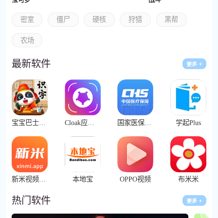
密室
僵尸
硬核
狩猎
黑帮
农场
最新软件
宝宝巴士汉字
Cloak应用隐藏工具
国家医保服务平台
学起Plus
新米视频app国际版
本地宝
OPPO视频
布米米
热门软件