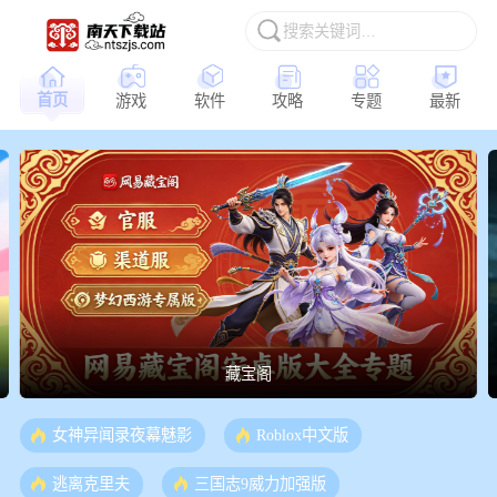
首页
游戏
软件
攻略
专题
最新
三角洲行动
女神异闻录夜幕魅影
Roblox中文版
逃离克里夫
三国志9威力加强版