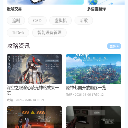
账号交易
多语言翻译
追剧
CAD
虚拟机
听歌
ToDesk
智能设备管理
攻略资讯
深空之眼澄心陵光神格效果一
原神七国开放顺序一览
览
攻略
2026-08-06 17:50:12
攻略
2026-08-06 18:00:21