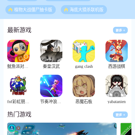
植物大战僵尸抽卡版
海底大猎杀联机版
最新游戏
鱿鱼派对(Squid Party)
秦皇汉武
gang clash
西游战棋
fnf彩虹朋友模组
节奏冲浪女孩(Cyber Surfer)
恶魔石板
yabatanien
热门游戏